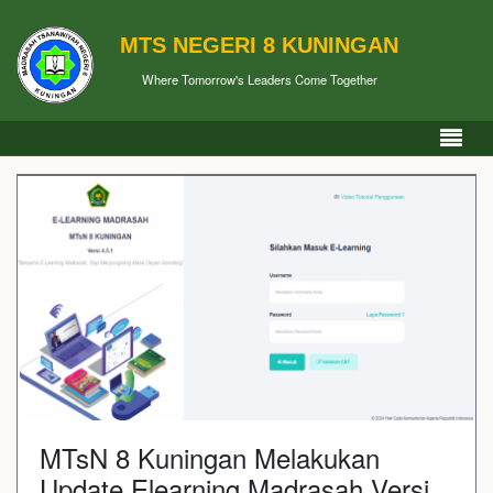
MTS NEGERI 8 KUNINGAN
Where Tomorrow's Leaders Come Together
MTsN 8 Kuningan Melakukan
Update Elearning Madrasah Versi